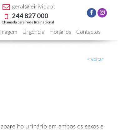
geral@leirivida.pt
244 827 000
Chamada para rede fixa nacional
rmagem
Urgência
Horários
Contactos
< voltar
 aparelho urinário em ambos os sexos e