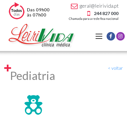
geral@leirivida.pt
244 827 000
Chamada para a rede fixa nacional
< voltar
Pediatria